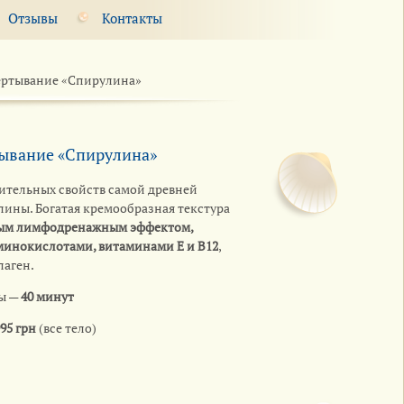
Отзывы
Контакты
ртывание «Спирулина»
ывание «Спирулина»
ительных свойств самой древней
лины. Богатая кремообразная текстура
ным лимфодренажным эффектом,
минокислотами, витаминами Е и В12
,
аген.
ы —
40 минут
95 грн
(все тело)