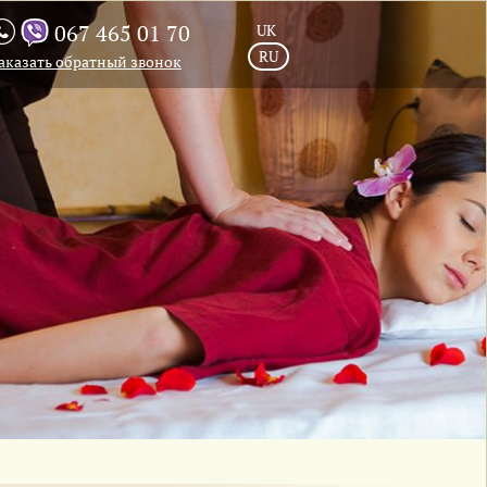
067 465 01 70
UK
RU