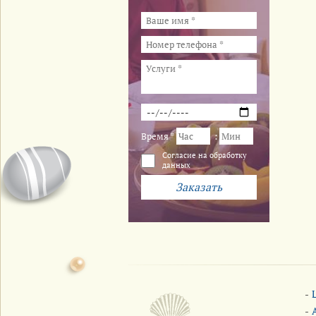
Время *
:
Cогласие на обработку
данных