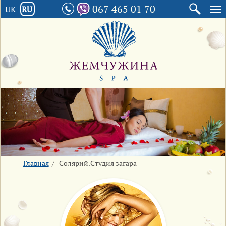
067 465 01 70
UK
RU
Главная
/
Солярий.Студия загара