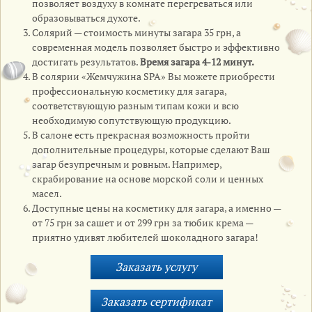
позволяет воздуху в комнате перегреваться или
образовываться духоте.
Солярий — стоимость минуты загара 35 грн, а
современная модель позволяет быстро и эффективно
достигать результатов.
Время загара 4-12 минут.
В солярии «Жемчужина SPA» Вы можете приобрести
профессиональную косметику для загара,
соответствующую разным типам кожи и всю
необходимую сопутствующую продукцию.
В салоне есть прекрасная возможность пройти
дополнительные процедуры, которые сделают Ваш
загар безупречным и ровным. Например,
скрабирование на основе морской соли и ценных
масел.
Доступные цены на косметику для загара, а именно —
от 75 грн за сашет и от 299 грн за тюбик крема —
приятно удивят любителей шоколадного загара!