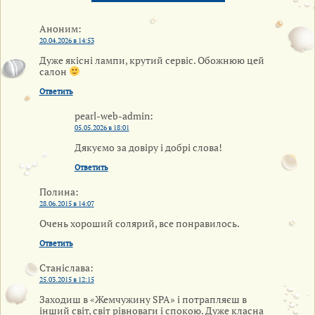
Аноним
:
20.04.2026 в 14:53
Дуже якісні лампи, крутий сервіс. Обожнюю цей
салон
Ответить
pearl-web-admin
:
05.05.2026 в 18:01
Дякуємо за довіру і добрі слова!
Ответить
Полина
:
28.06.2015 в 14:07
Очень хороший солярий, все понравилось.
Ответить
Станіслава
:
25.03.2015 в 12:15
Заходиш в «Жемчужину SPA» і потрапляєш в
інший світ, світ рівноваги і спокою. Дуже класна