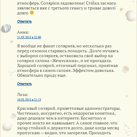
атмосфера. Солярієм задоволена! Стійка засмага
зявляється вже с третього сеансу и триває доволі
довго
Ответить
Анна
:
21.03.2015 в 22:00
Я вообще не фанат соляриев, но несколько раз
перед сезоном стараюсь походить . Долго мучаясь
с выбором соляриев, остановила свой выбор на
солярии салона «Жемчужина», и не прогадала.
Хороший солярий, отличный персонал, приятная
атмосфера в самом салоне. Эффектом довольна.
Обязательно приду еще.
Ответить
Лиза
:
10.03.2015 в 21:13
Красивый солярий, приветливые администраторы.
Чистенько, аккуратно, есть недорогая кометика,
даже дешевле чем в интернете. Косметику и
прочее никто не навязывает. А самое главное, что
загар стойкий и держится долго, даже когда месяц
пропускаю — видно, что загорелая. Приходить