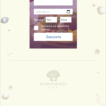
Время *
:
Cогласие на обработку
данных