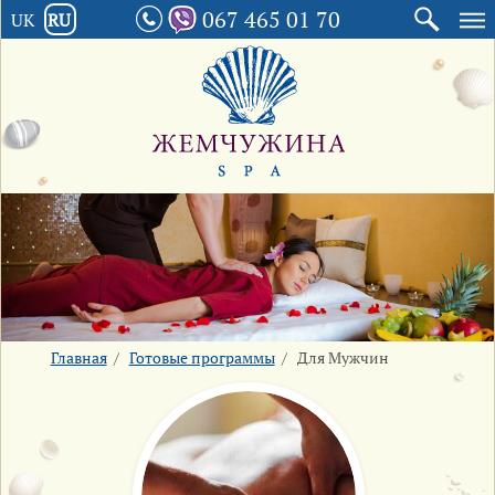
067 465 01 70
UK
RU
Главная
/
Готовые программы
/
Для Мужчин