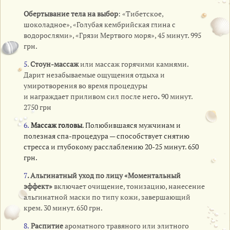
Обертывание тела на выбор
: «Тибетское,
шоколадное», «Голубая кембрийская глина с
водорослями», «Грязи Мертвого моря», 45 минут. 995
грн.
5
.
Стоун-массаж
или массаж горячими камнями.
Дарит незабываемые ощущения отдыха и
умиротворения во время процедуры
и награждает приливом сил после него
.
90 минут.
2750 грн
6.
Массаж головы
. Полюбившаяся мужчинам и
полезная спа-процедура — способствует снятию
стресса и глубокому расслаблению 20-25 минут. 650
грн.
7
. Альгинатный уход по лицу «Моментальный
эффект»
включает очищение, тонизацию, нанесение
альгинатной маски по типу кожи, завершающий
крем. 30 минут. 650 грн.
8.
Распитие
ароматного травяного или элитного