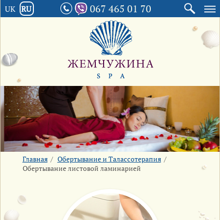
067 465 01 70
UK
RU
Главная
/
Обертывание и Талассотерапия
/
Обертывание листовой ламинарией