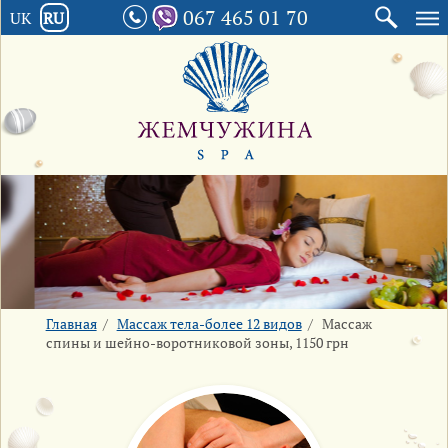
067 465 01 70
UK
RU
Главная
/
Массаж тела-более 12 видов
/
Массаж
спины и шейно-воротниковой зоны, 1150 грн