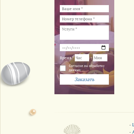
Время *
:
Cогласие на обработку
данных