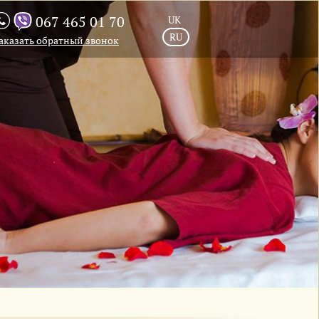
067 465 01 70
UK
RU