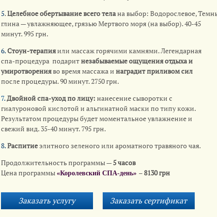
5
.
Целебное обертывание всего тела
на выбор: Водорослевое, Тем
глина — увлажняющее, грязью Мертвого моря (на выбор). 40-45
минут. 995 грн.
6.
Cтоун-терапия
или массаж горячими камнями. Легендарная
спа-процедура подарит
незабываемые ощущения отдыха и
умиротворения
во время массажа и
наградит приливом сил
после процедуры. 90 минут. 2750 грн.
7
.
Двойной спа-уход по лицу:
нанесение сыворотки с
гиалуроновой кислотой и альгинатной маски по типу кожи.
Результатом процедуры будет моментальное увлажнение и
свежий вид. 35-40 минут. 795 грн.
8.
Распитие
элитного зеленого или ароматного травяного чая.
Продолжительность программы —
5 часов
Цена программы
–
8130 грн
«Королевский СПА-день»