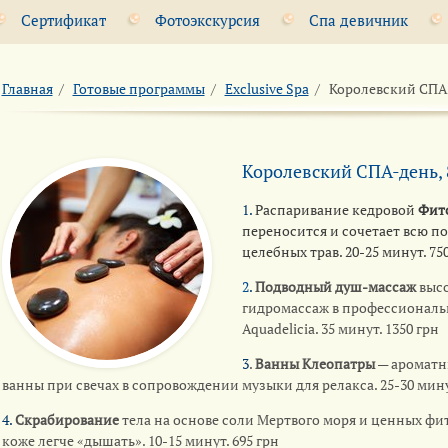
Сертификат
Фотоэкскурсия
Спа девичник
Главная
/
Готовые программы
/
Exclusive Spa
/
Королевский СПА-
Королевский СПА-день, 
1
.
Распаривание кедровой
Фит
переносится и сочетает всю п
целебных трав. 20-25 минут. 75
2
.
Подводный душ-массаж
высо
гидромассаж в профессиональ
Aquadelicia. 35 минут. 1350 грн
3
.
Ванны Клеопатры
— ароматн
ванны при свечах в сопровождении музыки для релакса. 25-30 минут
4.
Скрабирование
тела на основе соли Мертвого моря и ценных фи
коже легче «дышать». 10-15 минут. 695 грн