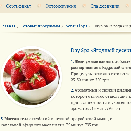
Сертификат
Фотоэкскурсия
Спа девичник
Главная
/
Готовые программы
/
Sensual Spa
/
Day Spa «Ягодный д
Day Spa «Ягодный десерт
1.
Жемчужные ванны
с добавле
распаривание в Кедровой фит
Процедуры отлично готовят те
25-30 минут. 750 грн
2.
Ароматный и свежий
пилинг
которой отлично отшелушит к
придаст нежности и ухоженно
ароматом. 15 мин. 795 грн
3.
Массаж тела
с глубокой и нежной проработкой мышц с
капелькой эфирного масля мяты. 35 минут. 795 грн