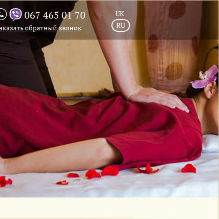
067 465 01 70
UK
RU