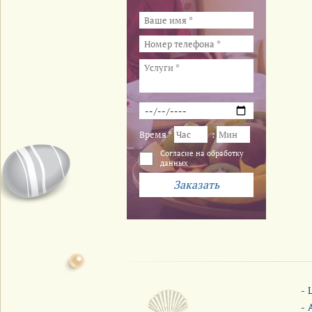
Время *
:
Cогласие на обработку
данных