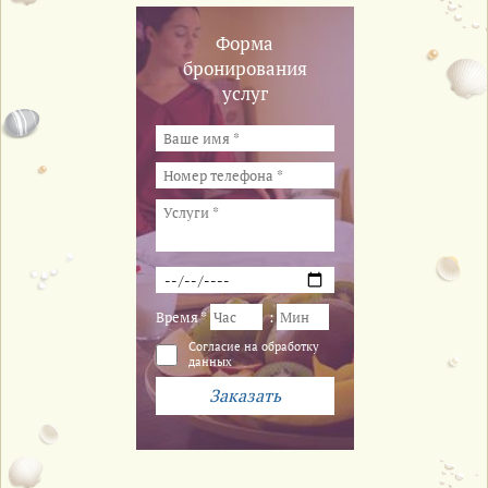
Форма
бронирования
услуг
Время *
:
Cогласие на обработку
данных