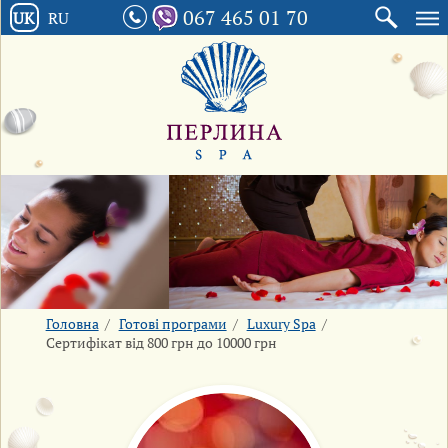
067 465 01 70
UK
RU
Головна
/
Готові програми
/
Luxury Spa
/
Сертифікат від 800 грн до 10000 грн