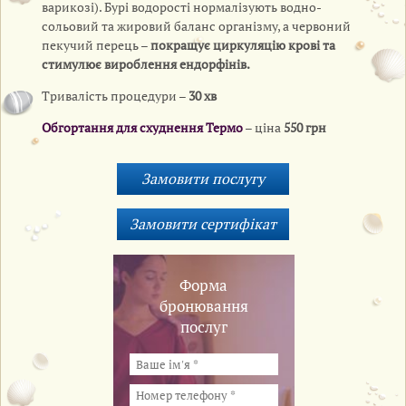
варикозі). Бурі водорості нормалізують водно-
сольовий та жировий баланс організму, а червоний
пекучий перець –
покращує циркуляцію крові та
стимулює вироблення ендорфінів.
Тривалість процедури –
30 хв
Обгортання для схуднення Термо
– ціна
550 грн
Форма
бронювання
послуг