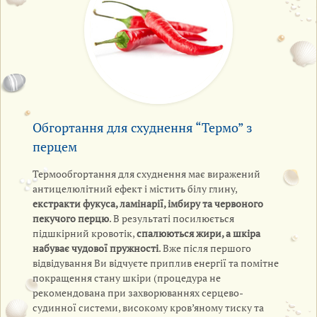
Обгортання для схуднення “Термо” з
перцем
Термообгортання для схуднення має виражений
антицелюлітний ефект і містить білу глину,
екстракти фукуса, ламінарії, імбиру та червоного
пекучого перцю
. В результаті посилюється
підшкірний кровотік,
спалюються жири, а шкіра
набуває чудової пружності
. Вже після першого
відвідування
Ви відчуєте приплив енергії та помітне
покращення стану шкіри (процедура не
рекомендована при захворюваннях серцево-
судинної системи, високому кров’яному тиску та