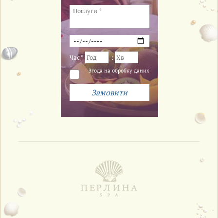
Час *
:
Згода на обробку даних