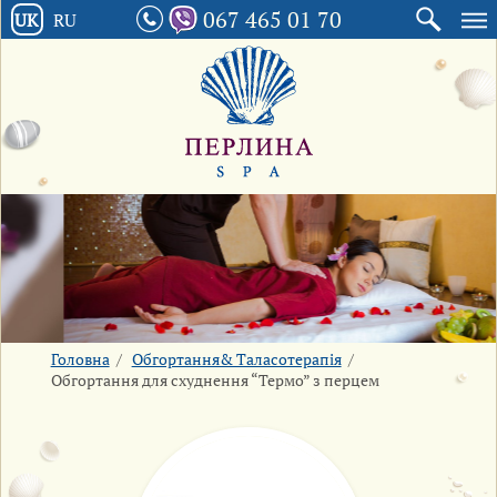
067 465 01 70
UK
RU
Головна
/
Обгортання& Таласотерапія
/
Обгортання для схуднення “Термо” з перцем