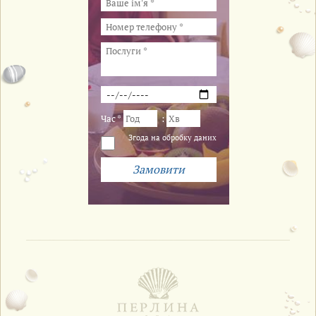
Час *
:
Згода на обробку даних