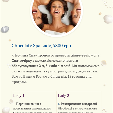
Chocolate Spa Lady, 5800 грн
«Перлина Спа» пропонує провести дівич-вечір у спа!
Спа-вечірку з можливістю одночасного
обслуговування 2-х, 3-х або 4-х осіб
. Ми допоможемо
скласти індивідуальну програму, що підходить саме
Вам та Вашим Гостям з більш ніж 15 готових спа-
програм.
Lady 1
Lady 2
1.
Перлинні ванни з
1.
Розпарювання в кедровій
ароматними спа-маслами
.
Фітобочці
з використанням
Сотні іскристих бульбашок
алтайських трав. Цілюща