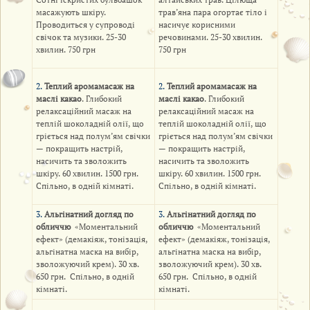
масажують шкіру.
трав’яна пара огортає тіло і
Проводиться у супроводі
насичує корисними
свічок та музики. 25-30
речовинами. 25-30 хвилин.
хвилин. 750 грн
750 грн
2.
Теплий аромамасаж на
2.
Теплий аромамасаж на
маслі какао
. Глибокий
маслі какао
. Глибокий
релаксаційний масаж на
релаксаційний масаж на
теплій шоколадній олії, що
теплій шоколадній олії, що
гріється над полум’ям свічки
гріється над полум’ям свічки
— покращить настрій,
— покращить настрій,
насичить та зволожить
насичить та зволожить
шкіру. 60 хвилин. 1500 грн.
шкіру. 60 хвилин. 1500 грн.
Спільно, в одній кімнаті.
Спільно, в одній кімнаті.
3.
Альгінатний догляд по
3.
Альгінатний догляд по
обличчю
«Моментальний
обличчю
«Моментальний
ефект» (демакіяж, тонізація,
ефект» (демакіяж, тонізація,
альгінатна маска на вибір,
альгінатна маска на вибір,
зволожуючий крем). 30 хв.
зволожуючий крем). 30 хв.
650 грн. Спільно, в одній
650 грн. Спільно, в одній
кімнаті.
кімнаті.