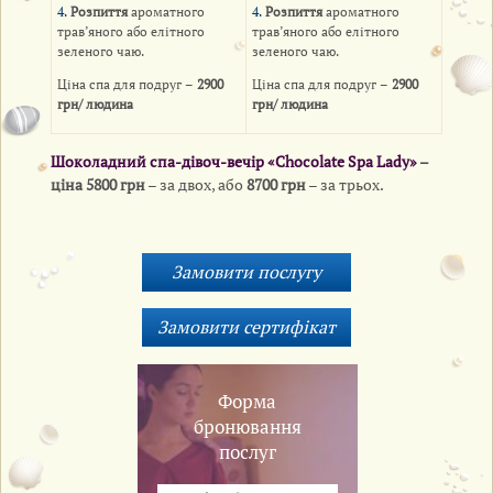
4.
Розпиття
ароматного
4.
Розпиття
ароматного
трав’яного або елітного
трав’яного або елітного
зеленого чаю.
зеленого чаю.
Ціна спа для подруг –
2900
Ціна спа для подруг –
2900
грн/ людина
грн/ людина
Шоколадний спа-дівоч-вечір «Chocolate Spa Lady»
–
ціна 5800 грн
– за двох, або
8700 грн
– за трьох.
Форма
бронювання
послуг