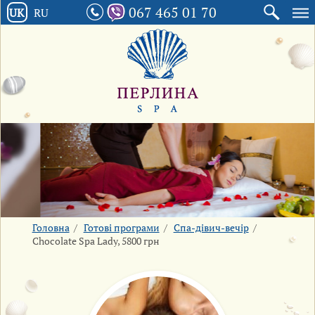
067 465 01 70
UK
RU
Головна
/
Готові програми
/
Спа-дівич-вечір
/
Chocolate Spa Lady, 5800 грн